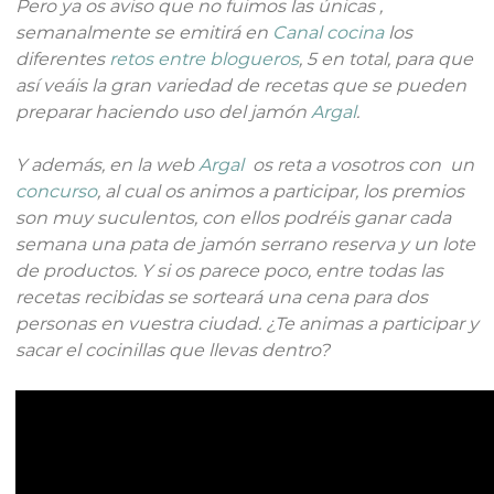
Pero ya os aviso que no fuimos las únicas ,
semanalmente se emitirá en
Canal cocina
los
diferentes
retos entre blogueros
, 5 en total, para que
así veáis la gran variedad de recetas que se pueden
preparar haciendo uso del jamón
Argal
.
Y además, en la web
Argal
os reta a vosotros con un
concurso
, al cual os animos a participar, los premios
son muy suculentos, con ellos podréis ganar cada
semana una pata de jamón serrano reserva y un lote
de productos. Y si os parece poco, entre todas las
recetas recibidas se sorteará una cena para dos
personas en vuestra ciudad. ¿Te animas a participar y
sacar el cocinillas que llevas dentro?