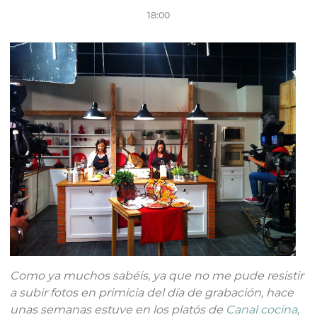
18:00
Como ya muchos sabéis, ya que no me pude resistir
a subir fotos en primicia del día de grabación, hace
unas semanas estuve en los platós de
Canal cocina
,