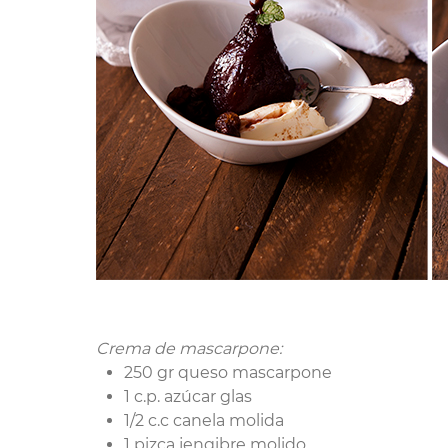
Crema de mascarpone:
250 gr queso mascarpone
1 c.p. azúcar glas
1/2 c.c canela molida
1 pizca jengibre molido