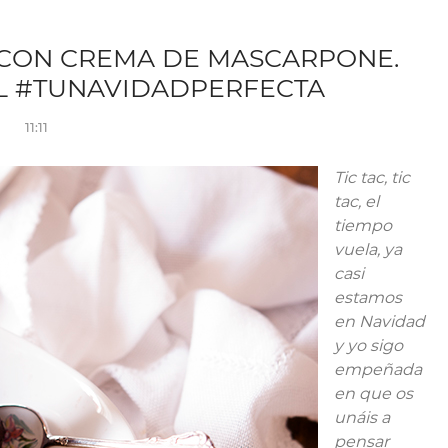
O CON CREMA DE MASCARPONE.
DL #TUNAVIDADPERFECTA
11:11
Tic tac, tic
tac, el
tiempo
vuela, ya
casi
estamos
en Navidad
y yo sigo
empeñada
en que os
unáis a
pensar