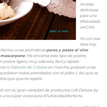
recetas
deliciosas
para una
#NavidadL
owCost.
Yo con esa
idea hoy
cilísimo, unas aromáticas
peras y pasas al vino
 mascarpone
. Me encanta este tipo de postre,
 postre ligero, muy sabroso, fácil y rápido.
nía ni
Sabores de Colores
en marcha, preparé unas
 quedaron todos prendados con el plato :). Así que os
irá que querrá repetir.
idl con su gran variedad de productos Lidl Deluxe by
de una súper cesta para #TuNavidadPerfecta.