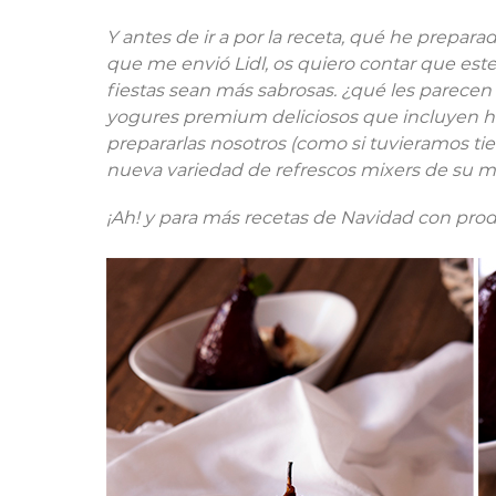
Y antes de ir a por la receta, qué he prepar
que me envió Lidl, os quiero contar que est
fiestas sean más sabrosas. ¿qué les parece
yogures premium deliciosos que incluyen hast
prepararlas nosotros (como si tuvieramos tie
nueva variedad de refrescos mixers de su 
¡Ah! y para más recetas de Navidad con pro