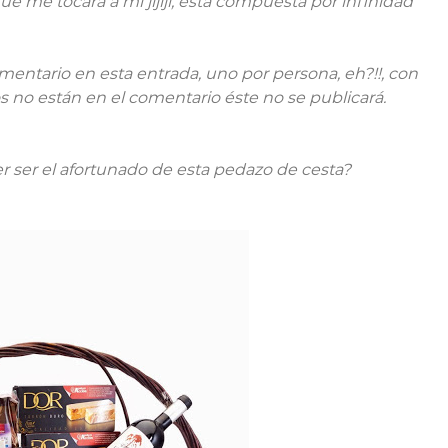
ue me tocara a mi jijiji, está compuesta por infinidad
omentario en esta entrada, uno por persona, eh?!!, con
os no están en el comentario éste no se publicará.
r ser el afortunado de esta pedazo de cesta?