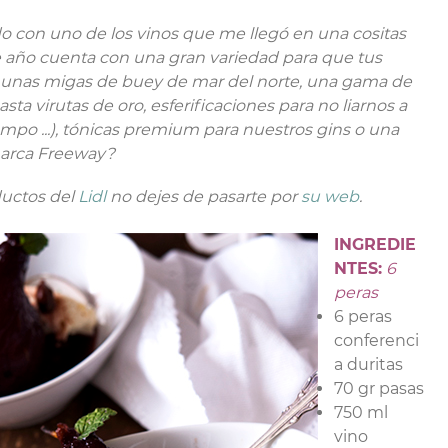
ado con uno de los vinos que me llegó en una cositas
e año cuenta con una gran variedad para que tus
n unas migas de buey de mar del norte, una gama de
a virutas de oro, esferificaciones para no liarnos a
mpo ...), tónicas premium para nuestros gins o una
marca Freeway?
ductos del
Lidl
no dejes de pasarte por
su web
.
INGREDIE
NTES:
6
peras
6 peras
conferenci
a duritas
70 gr pasas
750 ml
vino