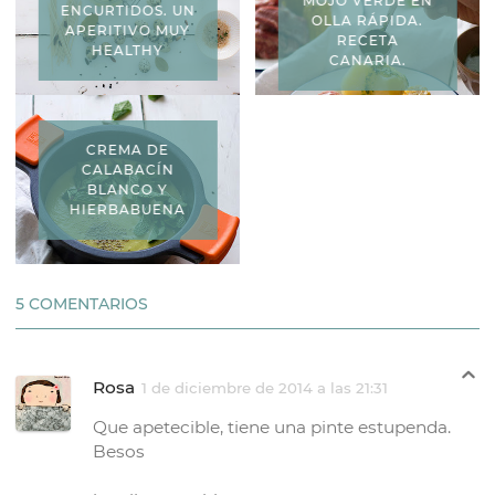
MOJO VERDE EN
ENCURTIDOS. UN
OLLA RÁPIDA.
APERITIVO MUY
RECETA
HEALTHY
CANARIA.
CREMA DE
CALABACÍN
BLANCO Y
HIERBABUENA
5 COMENTARIOS
Rosa
1 de diciembre de 2014 a las 21:31
Que apetecible, tiene una pinte estupenda.
Besos