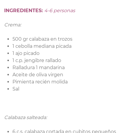
INGREDIENTES:
4-6 personas
Crema:
500 gr calabaza en trozos
1 cebolla mediana picada
1 ajo picado
1 c.p. jengibre rallado
Ralladura 1 mandarina
Aceite de oliva virgen
Pimienta recién molida
Sal
Calabaza salteada:
6 c.s. calabaza cortada en cubitos pequeños