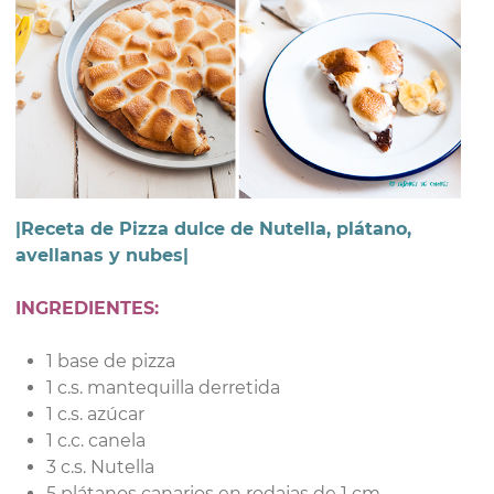
|
Receta de
Pizza dulce de Nutella, plátano,
avellanas y nubes|
INGREDIENTES:
1 base de pizza
1 c.s. mantequilla derretida
1 c.s. azúcar
1 c.c. canela
3 c.s. Nutella
5 plátanos canarios en rodajas de 1 cm.