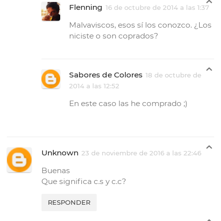
Flenning
16 de octubre de 2014 a las 1:37
Malvaviscos, esos sí los conozco. ¿Los
niciste o son coprados?
Sabores de Colores
18 de octubre de
2014 a las 12:52
En este caso las he comprado ;)
Unknown
23 de noviembre de 2016 a las 22:46
Buenas
Que significa c.s y c.c?
RESPONDER