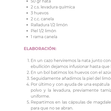
50 gr nata
2 c.s. levadura química
3 huevos
2 c.c. canela
Ralladura 1/2 limón
Piel 1/2 limón
1 rama canela
ELABORACIÓN:
En un cazo herviremos la nata junto con l
ebullición dejamos infusionar hasta que 
En un bol batimos los huevos con el az
Seguidamente añadimos la piel del limón, l
Por último y con ayuda de una espátula 
polvo y la levadura, previamente tam
uniforme.
Repartimos en las cápsulas de magdale
para que no se abran.