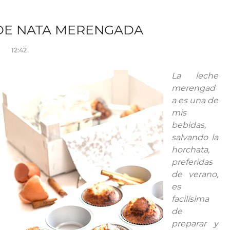
DE NATA MERENGADA
12:42
La leche
merengad
a es una de
mis
bebidas,
salvando la
horchata,
preferidas
de verano,
es
facilísima
de
preparar y