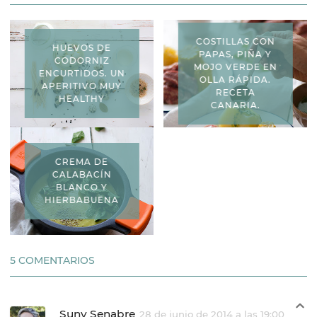
COSTILLAS CON
HUEVOS DE
PAPAS, PIÑA Y
CODORNIZ
MOJO VERDE EN
ENCURTIDOS. UN
OLLA RÁPIDA.
APERITIVO MUY
RECETA
HEALTHY
CANARIA.
CREMA DE
CALABACÍN
BLANCO Y
HIERBABUENA
5 COMENTARIOS
Suny Senabre
28 de junio de 2014 a las 19:00