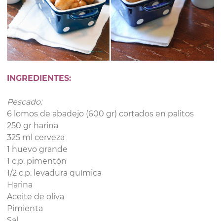
INGREDIENTES:
Pescado:
6 lomos de abadejo (600 gr) cortados en palitos
250 gr harina
325 ml cerveza
1 huevo grande
1 c.p. pimentón
1/2 c.p. levadura química
Harina
Aceite de oliva
Pimienta
Sal