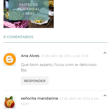
PASTEL DE
PESCADO AL
CURRY
9 COMENTARIOS
Ana Alves
21 de abril de 2014 a las 11:39
Que bom aspeto, ficou com ar delicioso.
Bjs
RESPONDER
señorita mandarina
21 de abril de 2014 a las
12:07