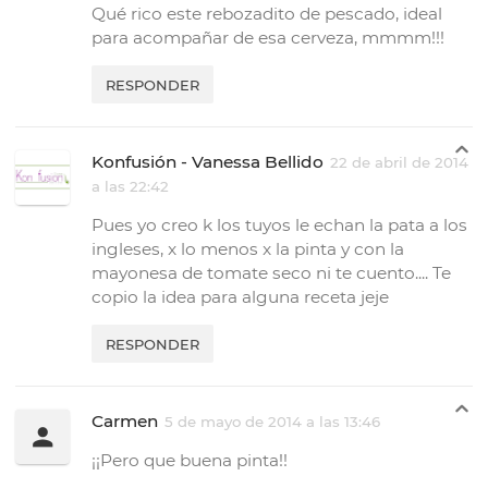
Qué rico este rebozadito de pescado, ideal
para acompañar de esa cerveza, mmmm!!!
RESPONDER
Konfusión - Vanessa Bellido
22 de abril de 2014
a las 22:42
Pues yo creo k los tuyos le echan la pata a los
ingleses, x lo menos x la pinta y con la
mayonesa de tomate seco ni te cuento.... Te
copio la idea para alguna receta jeje
RESPONDER
Carmen
5 de mayo de 2014 a las 13:46
¡¡Pero que buena pinta!!