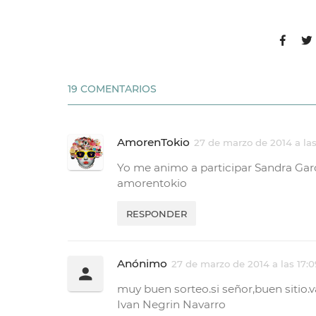
19 COMENTARIOS
AmorenTokio
27 de marzo de 2014 a las
Yo me animo a participar Sandra Ga
amorentokio
RESPONDER
Anónimo
27 de marzo de 2014 a las 17:0
muy buen sorteo.si señor,buen sitio.v
Ivan Negrin Navarro