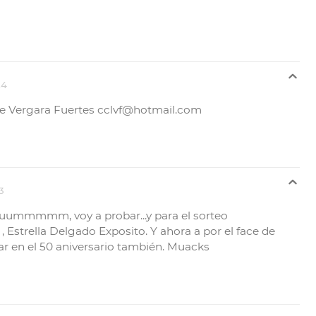
24
z de Vergara Fuertes cclvf@hotmail.com
3
uuummmmm, voy a probar...y para el sorteo
Estrella Delgado Exposito. Y ahora a por el face de
ar en el 50 aniversario también. Muacks