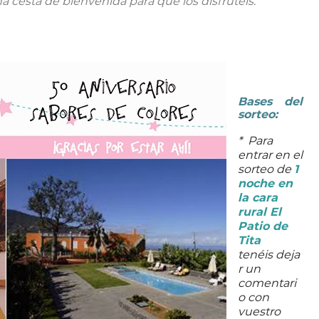
a cesta de bienvenida para que los disfrutéis.
Bases del
sorteo:
*
Para
entrar en el
sorteo de
1
noche en
la cara
rural El
Patio de
Tita
tenéis
deja
r un
comentari
o con
vuestro