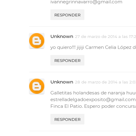
ivannegrinnavarro@gmail.com
RESPONDER
Unknown
27 de marzo de 2014 a las 17:
yo quiero!!! jijiji Carmen Celia Lópe
RESPONDER
Unknown
28 de marzo de 2014 a las 2:0
Galletitas holandesas de naranja hu
estrelladelgadoexposito@gmail.com , 
Finca El Patio. Espero poder concurs
RESPONDER