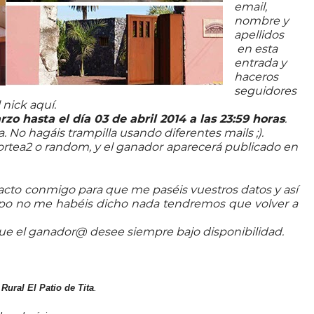
email,
nombre y
apellidos
en esta
entrada y
haceros
seguidores
l nick aquí.
zo hasta el día 03 de abril 2014 a las 23:59 horas
.
. No hagáis trampilla usando diferentes mails ;).
 sortea2 o random, y el ganador aparecerá publicado en
ntacto conmigo para que me
paséis
vuestros datos y así
empo no me habéis dicho nada tendremos que volver a
 que el ganador@ desee siempre bajo disponibilidad.
ural El Patio de Tita
.