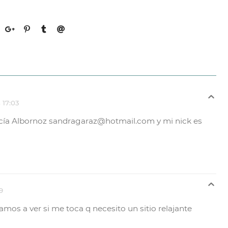
 17:03
rcía Albornoz sandragaraz@hotmail.com y mi nick es
9
amos a ver si me toca q necesito un sitio relajante