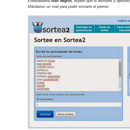
Enhorabuena
Iván Negrín
, espero que lo disfrutes y aprov
Mándanos un mail para poder enviarte el premio.