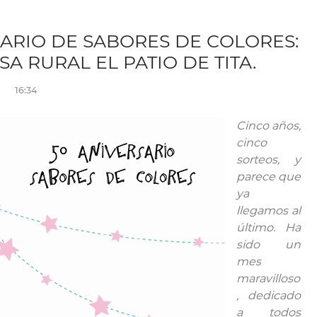
SARIO DE SABORES DE COLORES:
A RURAL EL PATIO DE TITA.
16:34
Cinco años,
cinco
sorteos, y
parece que
ya
llegamos al
último. Ha
sido un
mes
maravilloso
, dedicado
a todos