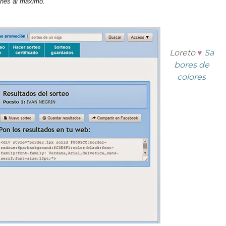
eches al máximo.
Loreto
♥
Sa
bores de
colores