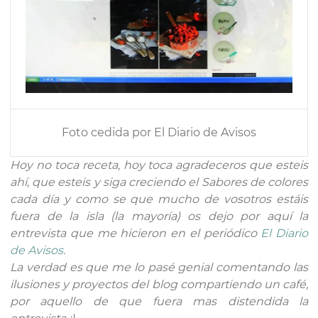
Foto cedida por El Diario de Avisos
Hoy no toca receta, hoy toca agradeceros que esteis
ahí, que esteis y siga creciendo el Sabores de colores
cada día y como se que mucho de vosotros estáis
fuera de la isla (la mayoría) os dejo por aquí la
entrevista que me hicieron en el periódico
El Diario
de Avisos
.
La verdad es que me lo pasé genial comentando las
ilusiones y proyectos del blog compartiendo un café,
por aquello de que fuera mas distendida la