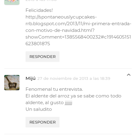
Felicidades!
http://spontaneouslycupcakes-
rrb.blogspot.com/2013/11/mi-primera-entrada-
con-motivo-de-navidad.html?
showComment=1385568400232#c1914605151
623801875
RESPONDER
Mijú
27 de noviembre de 2013 a las 18:39
Fenomenal tu entrevista.
El aldente del arroz ya se sabe como todo
aldente, al gusto jjjjjj
Un saludito
RESPONDER