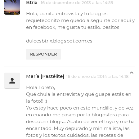
Btrix
16 de diciembre de 2013 a las 14:59
Hola, bonita entrevista y tu blog es
requetebonito me quedo a seguirte por aqui y
en facebook, me gusta tu estilo. besitos
dulcesbtrix.blogspot.com.es
RESPONDER
María [Pastélite]
16 de enero de 2014 a las 14:18
Hola Loreto,
Qué chula la entrevista y qué guapa estás en
la foto!! :)
Yo estoy hace poco en este mundillo, y de vez
en cuando me paseo por la blogosfera para
descubrir blogs... Acabo de ver el tuyo y me ha
encantado. Muy depurado y minimalista, las
fotos y los textos cuidados, las recetas de