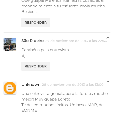
Qué guapa! Me encantan estas cosas, es el
reconocimiento a tu esfuerzo, mola mucho.
Besicos.
RESPONDER
São Ribeiro
27 de noviembre de 2013 a las 22:44
Parabéns pela entrevista .
Bj
RESPONDER
Unknown
28 de noviembre de 2013 a las 13:00
Una entrevista genial....pero la foto es mucho
mejor! Muy guapa Loreto :)
Te deseo muchos éxitos. Un beso. MAR, de
EQNME