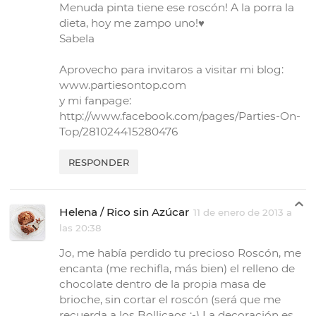
Menuda pinta tiene ese roscón! A la porra la
dieta, hoy me zampo uno!♥
Sabela
Aprovecho para invitaros a visitar mi blog:
www.partiesontop.com
y mi fanpage:
http://www.facebook.com/pages/Parties-On-
Top/281024415280476
RESPONDER
Helena / Rico sin Azúcar
11 de enero de 2013 a
las 20:38
Jo, me había perdido tu precioso Roscón, me
encanta (me rechifla, más bien) el relleno de
chocolate dentro de la propia masa de
brioche, sin cortar el roscón (será que me
recuerda a los Bollicaos ;-) La decoración es