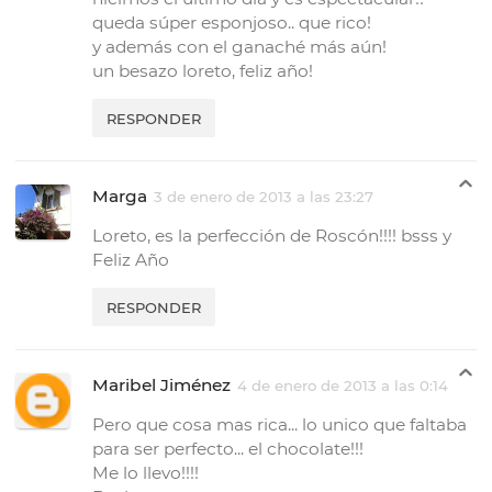
queda súper esponjoso.. que rico!
y además con el ganaché más aún!
un besazo loreto, feliz año!
RESPONDER
Marga
3 de enero de 2013 a las 23:27
Loreto, es la perfección de Roscón!!!! bsss y
Feliz Año
RESPONDER
Maribel Jiménez
4 de enero de 2013 a las 0:14
Pero que cosa mas rica... lo unico que faltaba
para ser perfecto... el chocolate!!!
Me lo llevo!!!!