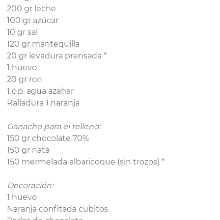
200 gr leche
100 gr azúcar
10 gr sal
120 gr mantequilla
20 gr levadura prensada *
1 huevo
20 gr ron
1 c.p. agua azahar
Ralladura 1 naranja
Ganache para el relleno:
150 gr chocolate 70%
150 gr nata
150 mermelada albaricoque (sin trozos) *
Decoración:
1 huevo
Naranja confitada cubitos