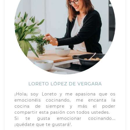
LORETO LÓPEZ DE VERGARA
¡Hola¡ soy Loreto y me apasiona que os
emocionéis cocinando, me encanta la
cocina de siempre y más el poder
compartir esta pasión con todos ustedes.
Si te gusta emocionar cocinando...
¡quédate que te gustará!.