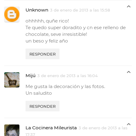
Unknown
3 de enero de 2013 a las 15:58
ohhhhh, quñe rico!
Te quedo super doradito y cn ese relleno de
chocolate, seve irresistible!
un beso y feliz año
RESPONDER
Mijú
3 de enero de 2013 a las 16:04
Me gusta la decoración y las fotos.
Un saludito
RESPONDER
La Cocinera Mileurista
3 de enero de 2013 a las
17:37