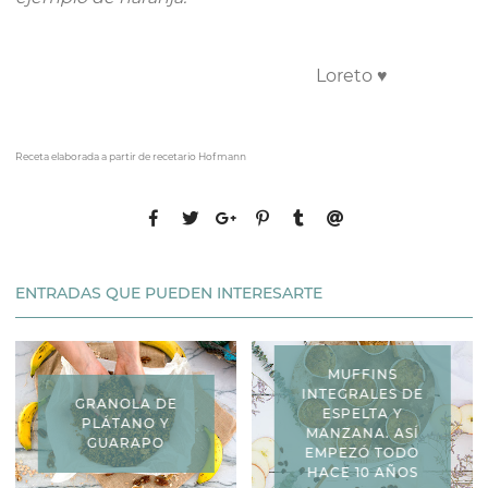
Loreto
♥
Receta elaborada a partir de recetario Hofmann
ENTRADAS QUE PUEDEN INTERESARTE
MUFFINS
INTEGRALES DE
GRANOLA DE
ESPELTA Y
PLÁTANO Y
MANZANA. ASÍ
GUARAPO
EMPEZÓ TODO
HACE 10 AÑOS