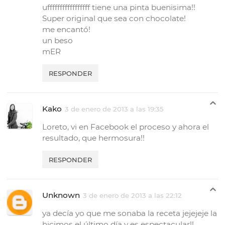
ufffffffffffffffff tiene una pinta buenisima!!
Super original que sea con chocolate!
me encantó!
un beso
mER
RESPONDER
Kako
3 de enero de 2013 a las 19:35
Loreto, vi en Facebook el proceso y ahora el
resultado, que hermosura!!
RESPONDER
Unknown
3 de enero de 2013 a las 22:12
ya decía yo que me sonaba la receta jejejeje la
hicimos el último día y es espectacular!!