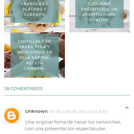
GRANOLA DE
CODORNIZ
PLÁTANO Y
ENCURTIDOS. UN
GUARAPO
APERITIVO MUY
HEALTHY
COSTILLAS CON
PAPAS, PIÑA Y
MOJO VERDE EN
OLLA RÁPIDA.
RECETA
CANARIA.
28 COMENTARIOS
Unknown
30 de julio de 2012 a las 8:50
Una original foma de hacer los sanwiches,
con una presentación espectacular.