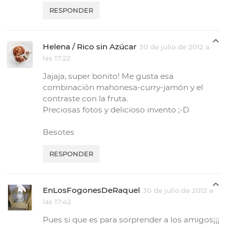
RESPONDER
Helena / Rico sin Azúcar
30 de julio de 2012 a
las 17:22
Jajaja, super bonito! Me gusta esa
combinación mahonesa-curry-jamón y el
contraste con la fruta.
Preciosas fotos y delicioso invento ;-D
Besotes
RESPONDER
EnLosFogonesDeRaquel
30 de julio de 2012 a
las 17:42
Pues si que es para sorprender a los amigos¡¡¡