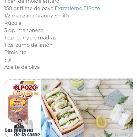
1 pan de molde entero
150 gr filete de pavo
Extratierno ElPozo
1/2 manzana Granny Smith
Rúcula
3 c.p. mahonesa
1 c.p. curry de madrás
1 c.s. zumo de limón
Pimienta
Sal
Aceite de oliva