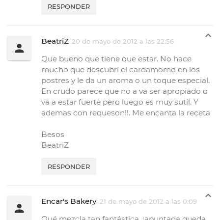
RESPONDER
BeatriZ
20 de mayo de 2012 a las 22:56
Que bueno que tiene que estar. No hace
mucho que descubrí el cardamomo en los
postres y le da un aroma o un toque especial.
En crudo parece que no a va ser apropiado o
va a estar fuerte pero luego es muy sutil. Y
ademas con requeson!!. Me encanta la receta
Besos
BeatriZ
RESPONDER
Encar's Bakery
21 de mayo de 2012 a las 0:09
Qué mezcla tan fantástica, ¡apuntada queda