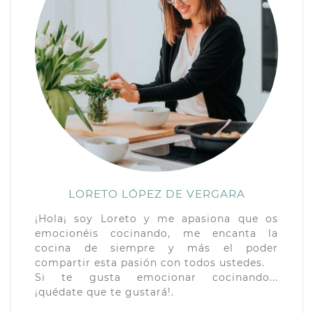
LORETO LÓPEZ DE VERGARA
¡Hola¡ soy Loreto y me apasiona que os
emocionéis cocinando, me encanta la
cocina de siempre y más el poder
compartir esta pasión con todos ustedes.
Si te gusta emocionar cocinando...
¡quédate que te gustará!.