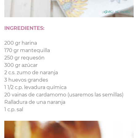
INGREDIENTES:
200 gr harina
170 gr mantequilla
250 gr requesón
300 gr azúcar
2 c.s. zumo de naranja
3 huevos grandes
1 1/2 c.p. levadura química
20 vainas de cardamomo (usaremos las semillas)
Ralladura de una naranja
1 c.p. sal