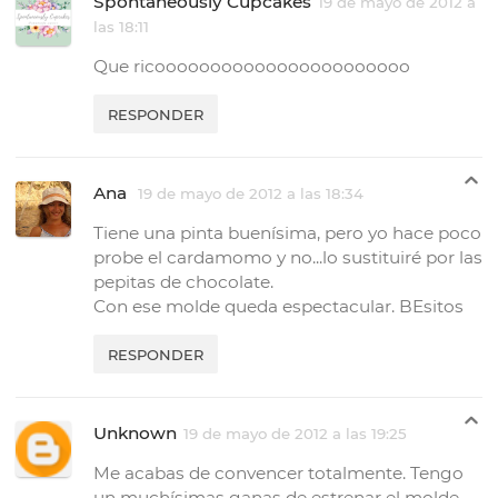
Spontaneously Cupcakes
19 de mayo de 2012 a
las 18:11
Que ricooooooooooooooooooooooo
RESPONDER
Ana
19 de mayo de 2012 a las 18:34
Tiene una pinta buenísima, pero yo hace poco
probe el cardamomo y no...lo sustituiré por las
pepitas de chocolate.
Con ese molde queda espectacular. BEsitos
RESPONDER
Unknown
19 de mayo de 2012 a las 19:25
Me acabas de convencer totalmente. Tengo
un muchísimas ganas de estrenar el molde