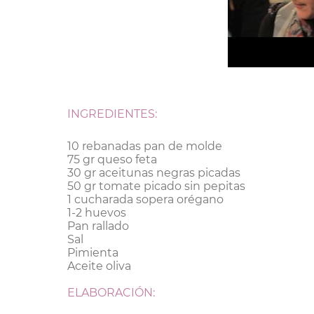
INGREDIENTES:
10 rebanadas pan de molde
75 gr queso feta
30 gr aceitunas negras picadas
50 gr tomate picado sin pepitas
1 cucharada sopera orégano
1-2 huevos
Pan rallado
Sal
Pimienta
Aceite oliva
ELABORACIÓN: