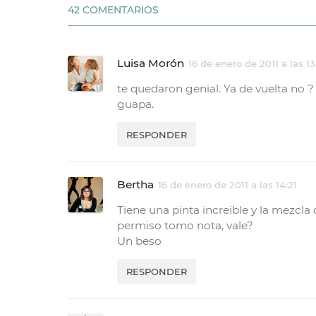
42 COMENTARIOS
Luisa Morón
16 de enero de 2011 a las 13
te quedaron genial. Ya de vuelta no 
guapa.
RESPONDER
Bertha
16 de enero de 2011 a las 14:21
Tiene una pinta increible y la mezcla
permiso tomo nota, vale?
Un beso
RESPONDER