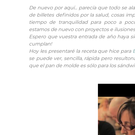
De nuevo por aquí... parecía que todo se al
de billetes definidos por la salud, cosas i
tiempo de tranquilidad para poco a poc
estamos de nuevo con proyectos e ilusione
Espero que vuestra entrada de año haya sid
cumplan!
Hoy les presentaré la receta que hice para
se puede ver, sencilla, rápida pero resulto
que el pan de molde es sólo para los sándwic