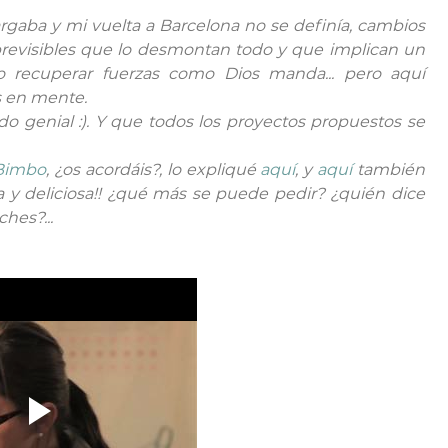
argaba y mi vuelta a Barcelona no se definía, cambios
mprevisibles que lo desmontan todo y que implican un
o recuperar fuerzas como Dios manda... pero aquí
s en mente.
o genial :). Y que todos los proyectos propuestos se
Bimbo
, ¿os acordáis?, lo expliqué
aquí
, y
aquí
también
na y deliciosa!! ¿qué más se puede pedir? ¿quién dice
hes?...