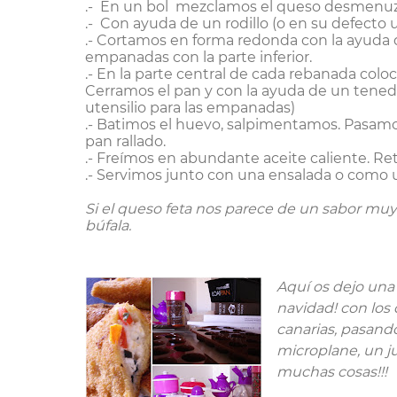
.- En un bol mezclamos el queso desmenuzad
.- Con ayuda de un rodillo (o en su defecto
.- Cortamos en forma redonda con la ayuda d
empanadas con la parte inferior.
.- En la parte central de cada rebanada col
Cerramos el pan y con la ayuda de un tened
utensilio para las empanadas)
.- Batimos el huevo, salpimentamos. Pasamo
pan rallado.
.- Freímos en abundante aceite caliente. Re
.- Servimos junto con una ensalada o como u
Si el queso feta nos parece de un sabor muy
búfala.
Aquí os dejo una 
navidad! con los 
canarias, pasand
microplane, un ju
muchas cosas!!!