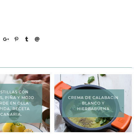
STILLAS CON
S, PIÑA Y MOJO
CREMA DE CALABACÍN
RDE EN OLLA
BLANCO Y
PIDA. RECETA
HIERBABUENA
CANARIA.