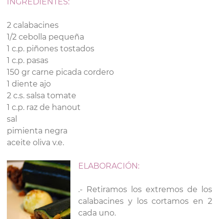
INGREDIENTES:
2 calabacines
1/2 cebolla pequeña
1 c.p. piñones tostados
1 c.p. pasas
150 gr carne picada cordero
1 diente ajo
2 c.s. salsa tomate
1 c.p. raz de hanout
sal
pimienta negra
aceite oliva v.e.
ELABORACIÓN:
.- Retiramos los extremos de los
calabacines y los cortamos en 2
cada uno.