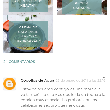
APERITIVO MUY
RECETA
HEALTHY
CANARIA.
CREMA DE
CALABACÍN
BLANCO Y
HIERBABUENA
24 COMENTARIOS
Cogollos de Agua
25 de enero de 2011 a las 22:16
Estoy de acuerdo contigo, es una maravilla,
yo también lo uso y es que le da un toque a la
comida muy especial. Lo probaré con los
calabacines seguro que me gusta.