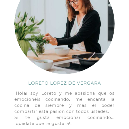
LORETO LÓPEZ DE VERGARA
¡Hola¡ soy Loreto y me apasiona que os
emocionéis cocinando, me encanta la
cocina de siempre y más el poder
compartir esta pasión con todos ustedes.
Si te gusta emocionar cocinando...
¡quédate que te gustará!.