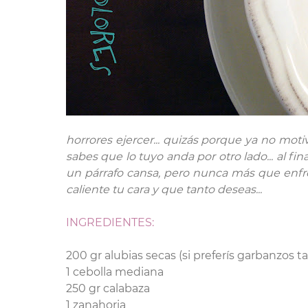
horrores ejercer... quizás porque ya no mot
sabes que lo tuyo anda por otro lado... al f
un párrafo cansa, pero nunca más que enfren
caliente tu cara y que tanto deseas...
INGREDIENTES:
200 gr alubias secas (si preferís garbanzos 
1 cebolla mediana
250 gr calabaza
1 zanahoria