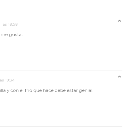
las 18:58
e me gusta.
as 19:34
la y con el frío que hace debe estar genial.