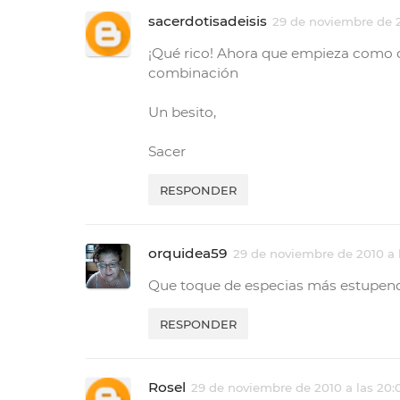
sacerdotisadeisis
29 de noviembre de 2
¡Qué rico! Ahora que empieza como dic
combinación
Un besito,
Sacer
RESPONDER
orquidea59
29 de noviembre de 2010 a l
Que toque de especias más estupend
RESPONDER
Rosel
29 de noviembre de 2010 a las 20: