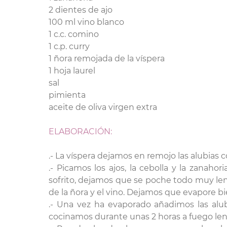
2 dientes de ajo
100 ml vino blanco
1 c.c. comino
1 c.p. curry
1 ñora remojada de la víspera
1 hoja laurel
sal
pimienta
aceite de oliva virgen extra
ELABORACIÓN:
.- La víspera dejamos en remojo las alubias c
.- Picamos los ajos, la cebolla y la zanah
sofrito, dejamos que se poche todo muy le
de la ñora y el vino. Dejamos que evapore bi
.- Una vez ha evaporado añadimos las alub
cocinamos durante unas 2 horas a fuego len