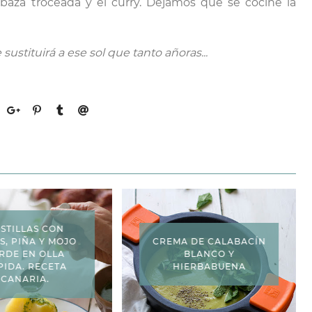
abaza troceada y el curry. Dejamos que se cocine la
sustituirá a ese sol que tanto añoras...
STILLAS CON
S, PIÑA Y MOJO
CREMA DE CALABACÍN
RDE EN OLLA
BLANCO Y
PIDA. RECETA
HIERBABUENA
CANARIA.