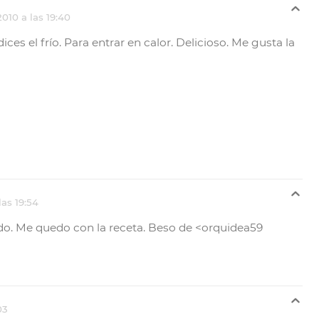
010 a las 19:40
es el frío. Para entrar en calor. Delicioso. Me gusta la
as 19:54
o. Me quedo con la receta. Beso de <orquidea59
03