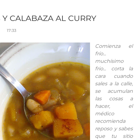
 Y CALABAZA AL CURRY
17:33
Comienza el
frío...
muchísimo
frio... corta la
cara cuando
sales a la calle,
se acumulan
las cosas a
hacer, el
médico
recomienda
reposo y sabes
que tu sitio