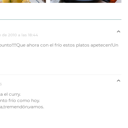
 de 2010 a las 18:44
apunto!!!!Que ahora con el frío estos platos apetecen!Un
6
 el curry.
nto frío como hoy.
rra,tremendón,vamos.