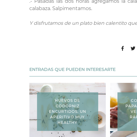
.- Pasadas las dos horas agregamos la cal
calabaza. Salpimentamos.
Y disfrutamos de un plato bien calentito que 
ENTRADAS QUE PUEDEN INTERESARTE
HUEVOS DE
CO
CODORNIZ
PAPA
ENCURTIDOS. UN
VE
APERITIVO MUY
RÁ
HEALTHY