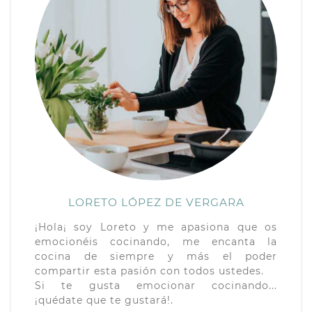
LORETO LÓPEZ DE VERGARA
¡Hola¡ soy Loreto y me apasiona que os
emocionéis cocinando, me encanta la
cocina de siempre y más el poder
compartir esta pasión con todos ustedes.
Si te gusta emocionar cocinando...
¡quédate que te gustará!.