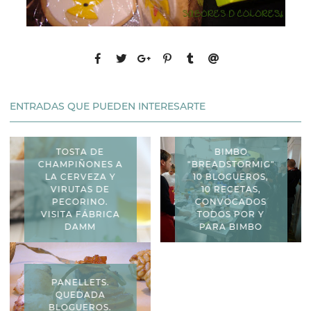
ENTRADAS QUE PUEDEN INTERESARTE
TOSTA DE
BIMBO
CHAMPIÑONES A
"BREADSTORMIG"
LA CERVEZA Y
10 BLOGUEROS,
VIRUTAS DE
10 RECETAS,
PECORINO.
CONVOCADOS
VISITA FÁBRICA
TODOS POR Y
DAMM
PARA BIMBO
PANELLETS.
QUEDADA
BLOGUEROS.