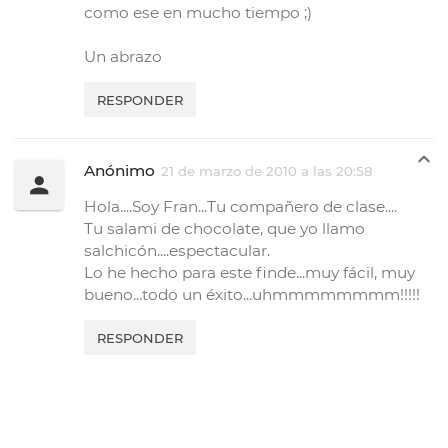
como ese en mucho tiempo ;)
Un abrazo
RESPONDER
Anónimo
21 de marzo de 2010 a las 20:58
Hola....Soy Fran...Tu compañero de clase....
Tu salami de chocolate, que yo llamo
salchicón....espectacular.
Lo he hecho para este finde...muy fácil, muy
bueno...todo un éxito...uhmmmmmmmm!!!!!
RESPONDER