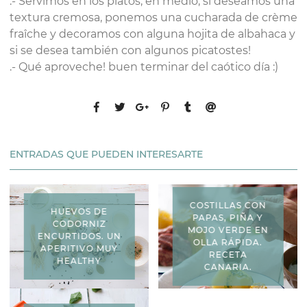
.- Servimos en los platos, en medio, si deseamos una
textura cremosa, ponemos una cucharada de crème
fraîche y decoramos con alguna hojita de albahaca y
si se desea también con algunos picatostes!
.- Qué aproveche! buen terminar del caótico día :)
ENTRADAS QUE PUEDEN INTERESARTE
COSTILLAS CON
HUEVOS DE
PAPAS, PIÑA Y
CODORNIZ
MOJO VERDE EN
ENCURTIDOS. UN
OLLA RÁPIDA.
APERITIVO MUY
RECETA
HEALTHY
CANARIA.