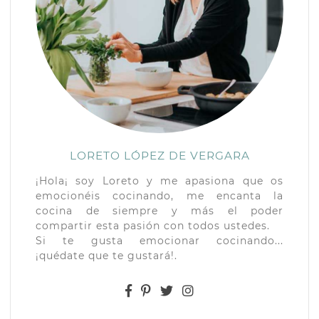
LORETO LÓPEZ DE VERGARA
¡Hola¡ soy Loreto y me apasiona que os
emocionéis cocinando, me encanta la
cocina de siempre y más el poder
compartir esta pasión con todos ustedes.
Si te gusta emocionar cocinando...
¡quédate que te gustará!.