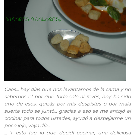
Caos... hay días que nos levantamos de la cama y no
sabemos el por qué todo sale al revés, hoy ha sido
uno de esos, quizás por mis despistes o por mala
suerte todo se juntó... gracias a eso se me antojó el
cocinar para todos ustedes, ayudó a despejarme un
poco jeje, vaya día...
... Y esto fue lo que decidí cocinar, una deliciosa