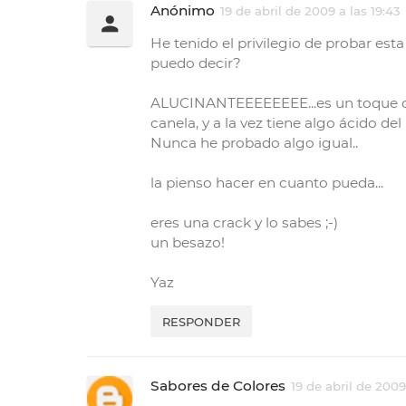
Anónimo
19 de abril de 2009 a las 19:43
He tenido el privilegio de probar es
puedo decir?
ALUCINANTEEEEEEEE...es un toque dul
canela, y a la vez tiene algo ácido de
Nunca he probado algo igual..
la pienso hacer en cuanto pueda...
eres una crack y lo sabes ;-)
un besazo!
Yaz
RESPONDER
Sabores de Colores
19 de abril de 2009