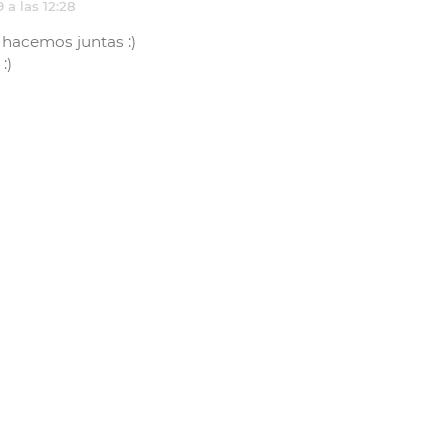
 a las 12:28
a hacemos juntas :)
:)