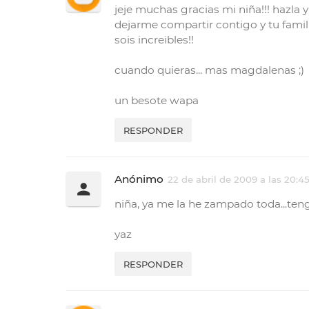
jeje muchas gracias mi niña!!! hazla 
dejarme compartir contigo y tu famili
sois increibles!!
cuando quieras... mas magdalenas ;)
un besote wapa
RESPONDER
Anónimo
22 de abril de 2009 a las 20:4
niña, ya me la he zampado toda...ten
yaz
RESPONDER