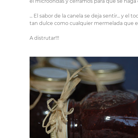
el microondas y cerramos para que se haga el v
... El sabor de la canela se deja sentir... y el t
tan dulce como cualquier mermelada que enc
A distrutar!!!