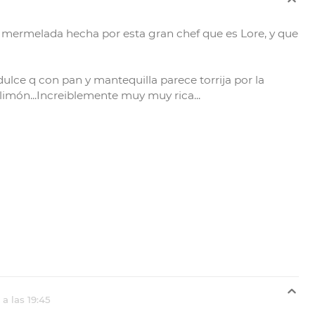
ta mermelada hecha por esta gran chef que es Lore, y que
ce q con pan y mantequilla parece torrija por la
l limón...Increiblemente muy muy rica...
 a las 19:45