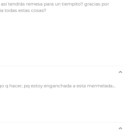
y así tendrás remesa para un tiempito!! gracias por
a todas estas cosas!!
5
go q hacer, pq estoy enganchada a esta mermelada...